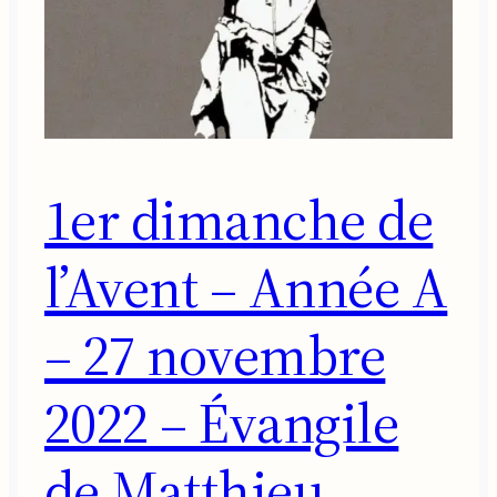
1er dimanche de
l’Avent – Année A
– 27 novembre
2022 – Évangile
de Matthieu