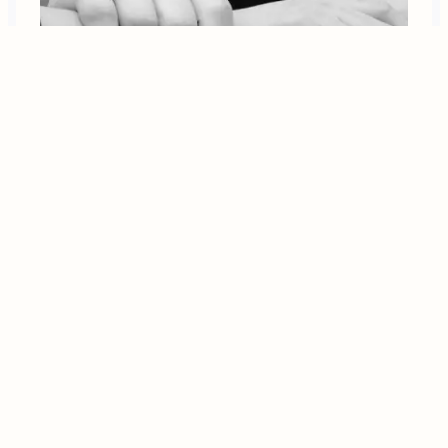
2ème dimanche
de l’Avent –
Année C – 9
décembre 2018 –