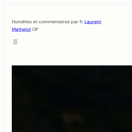
Aller
au
Homélies et commentaires par fr.
Laurent
contenu
Mathelot
OP