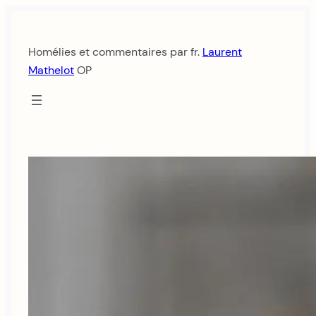
Aller
au
Homélies et commentaires par fr.
Laurent
contenu
Mathelot
OP