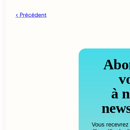
< Précédent
Abo
v
à n
news
Vous recevrez