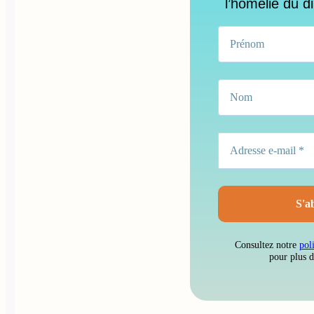
l’homélie du d
Consultez notre
pol
pour plus 