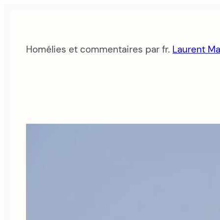
Aller
au
contenu
Homélies et commentaires par fr.
Laurent Ma