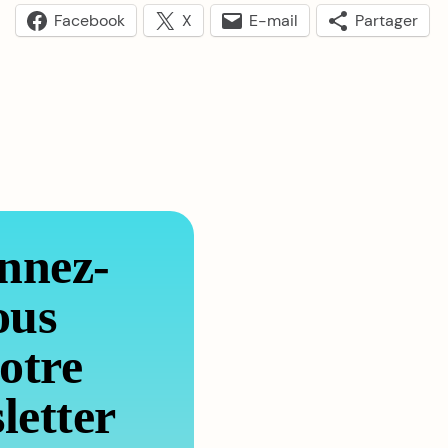
Facebook
X
E-mail
Partager
nnez-
ous
otre
letter