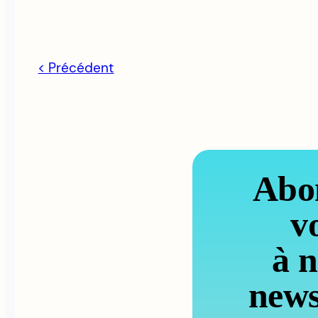
< Précédent
Abo
v
à n
news