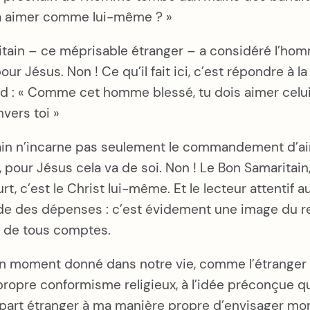
 va aimer comme lui-même ? »
itain – ce méprisable étranger – a considéré l’ho
ur Jésus. Non ! Ce qu’il fait ici, c’est répondre à la
ond : « Comme cet homme blessé, tu dois aimer celu
nvers toi »
ain n’incarne pas seulement le commandement d’aim
, pour Jésus cela va de soi. Non ! Le Bon Samaritai
t, c’est le Christ lui-même. Et le lecteur attentif 
de des dépenses : c’est évidement une image du ret
e de tous comptes.
 un moment donné dans notre vie, comme l’étranger
ropre conformisme religieux, à l’idée préconçue que
part étranger à ma manière propre d’envisager mon 