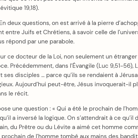
itique 19,18).
 En deux questions, on est arrivé à la pierre d’ach
 entre Juifs et Chrétiens, à savoir celle de l’unive
us répond par une parabole.
our ce docteur de la Loi, non seulement un étranger 
oce. Précédemment, dans l’Évangile (Luc 9,51-56), Lu
t ses disciples … parce qu’ils se rendaient à Jérus
igieux. Aujourd’hui peut-être, Jésus invoquerait-il
s le récit.
i pose une question : « Qui a été le prochain de l’
qu’il a inversé la logique. On s’attendrait à ce qu’
ain, du Prêtre ou du Lévite a aimé cet homme com
é le prochain de l’homme tombé aux mains des bandit