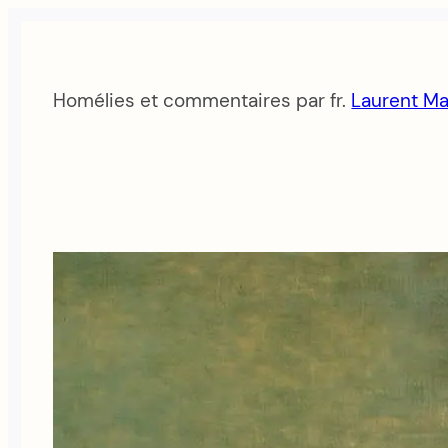
Aller
au
contenu
Homélies et commentaires par fr.
Laurent Ma