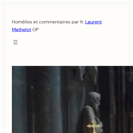
Aller
au
Homélies et commentaires par fr.
Laurent
contenu
Mathelot
OP