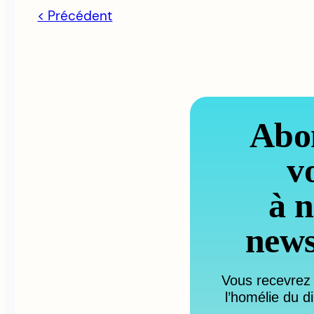
< Précédent
Abo
v
à n
news
Vous recevrez
l’homélie du d