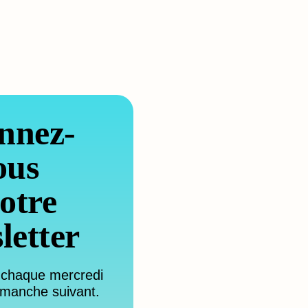
nnez-
ous
otre
letter
 chaque mercredi
imanche suivant.