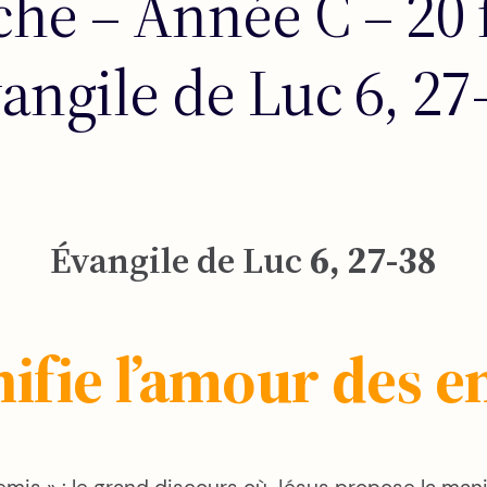
e – Année C – 20 f
angile de Luc 6, 27
Évangile de Luc
6, 27-38
nifie l’amour des e