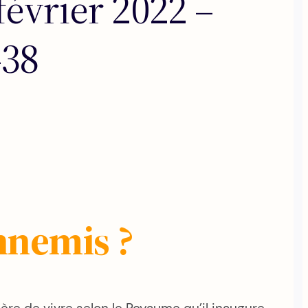
évrier 2022 –
-38
nnemis ?