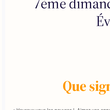
7ème dimanch
Év
Que sig