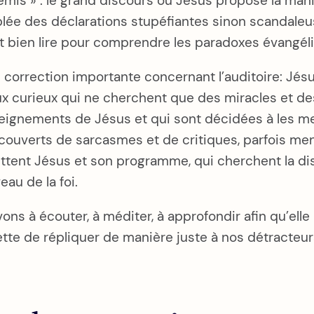
is » : le grand discours où Jésus propose la mani
lée des déclarations stupéfiantes sinon scandaleus
aut bien lire pour comprendre les paradoxes évangél
 correction importante concernant l’auditoire: Jésus
n aux curieux qui ne cherchent que des miracles et 
eignements de Jésus et qui sont décidées à les met
s couverts de sarcasmes et de critiques, parfois m
ttent Jésus et son programme, qui cherchent la dis
eau de la foi.
ons à écouter, à méditer, à approfondir afin qu’ell
ette de répliquer de manière juste à nos détracte