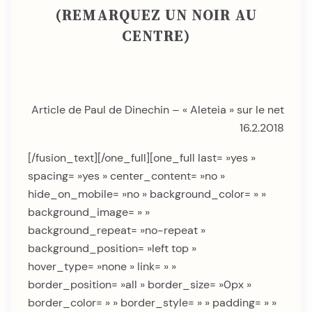
(REMARQUEZ UN NOIR AU
CENTRE)
Article de Paul de Dinechin – « Aleteia » sur le net
16.2.2018
[/fusion_text][/one_full][one_full last= »yes »
spacing= »yes » center_content= »no »
hide_on_mobile= »no » background_color= » »
background_image= » »
background_repeat= »no-repeat »
background_position= »left top »
hover_type= »none » link= » »
border_position= »all » border_size= »0px »
border_color= » » border_style= » » padding= » »