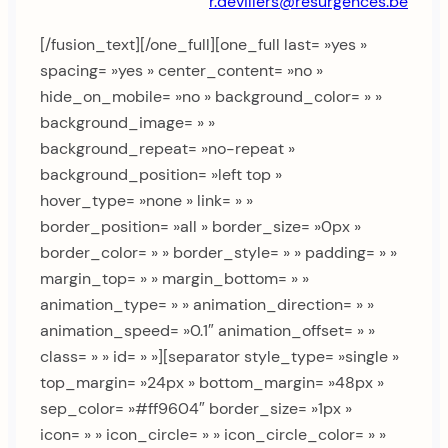
r.devillers@resurgences.be
[/fusion_text][/one_full][one_full last= »yes »
spacing= »yes » center_content= »no »
hide_on_mobile= »no » background_color= » »
background_image= » »
background_repeat= »no-repeat »
background_position= »left top »
hover_type= »none » link= » »
border_position= »all » border_size= »0px »
border_color= » » border_style= » » padding= » »
margin_top= » » margin_bottom= » »
animation_type= » » animation_direction= » »
animation_speed= »0.1″ animation_offset= » »
class= » » id= » »][separator style_type= »single »
top_margin= »24px » bottom_margin= »48px »
sep_color= »#ff9604″ border_size= »1px »
icon= » » icon_circle= » » icon_circle_color= » »