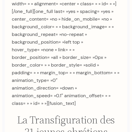
width= » » alignment= »center » class= » » id= » »]
[/one_full][one_full last= »yes » spacing= »yes »
center_content= »no » hide_on_mobile= »no »
background_color= » » background_image= » »
background_repeat= »no-repeat »
background_position= »left top »
hover_type= »none » link= » »
border_position= »all » border_size= »0px »
border_color= » » border_style= »solid »
padding= » » margin_top= » » margin_bottom= » »
animation_type= »0″
animation_direction= »down »
animation_speed= »0.1″ animation_offset= » »
class= » » id= » »][fusion_text]
La Transfiguration des