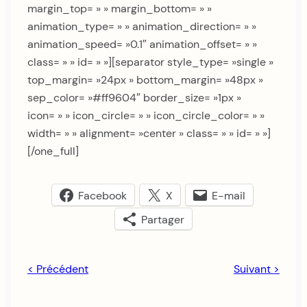
margin_top= » » margin_bottom= » »
animation_type= » » animation_direction= » »
animation_speed= »0.1″ animation_offset= » »
class= » » id= » »][separator style_type= »single »
top_margin= »24px » bottom_margin= »48px »
sep_color= »#ff9604″ border_size= »1px »
icon= » » icon_circle= » » icon_circle_color= » »
width= » » alignment= »center » class= » » id= » »]
[/one_full]
Facebook
X
E-mail
Partager
< Précédent
Suivant >