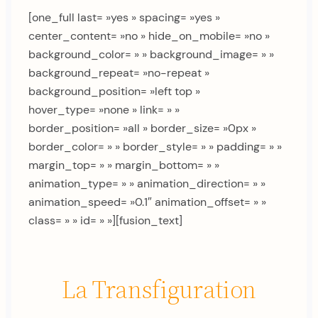
[one_full last= »yes » spacing= »yes »
center_content= »no » hide_on_mobile= »no »
background_color= » » background_image= » »
background_repeat= »no-repeat »
background_position= »left top »
hover_type= »none » link= » »
border_position= »all » border_size= »0px »
border_color= » » border_style= » » padding= » »
margin_top= » » margin_bottom= » »
animation_type= » » animation_direction= » »
animation_speed= »0.1″ animation_offset= » »
class= » » id= » »][fusion_text]
La Transfiguration