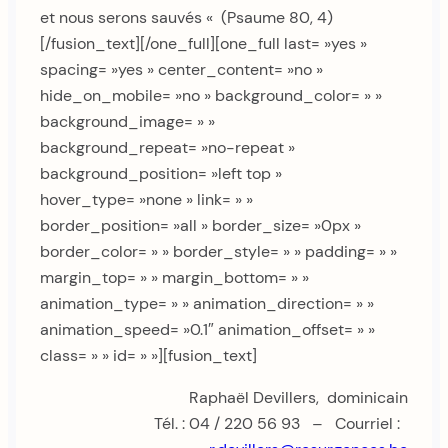
et nous serons sauvés « (Psaume 80, 4)
[/fusion_text][/one_full][one_full last= »yes »
spacing= »yes » center_content= »no »
hide_on_mobile= »no » background_color= » »
background_image= » »
background_repeat= »no-repeat »
background_position= »left top »
hover_type= »none » link= » »
border_position= »all » border_size= »0px »
border_color= » » border_style= » » padding= » »
margin_top= » » margin_bottom= » »
animation_type= » » animation_direction= » »
animation_speed= »0.1″ animation_offset= » »
class= » » id= » »][fusion_text]
Raphaël Devillers, dominicain
Tél. : 04 / 220 56 93 – Courriel :