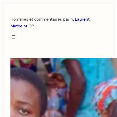
Aller
au
Homélies et commentaires par fr.
Laurent
contenu
Mathelot
OP