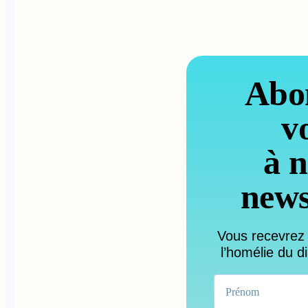
Abo
v
à n
news
Vous recevrez
l’homélie du d