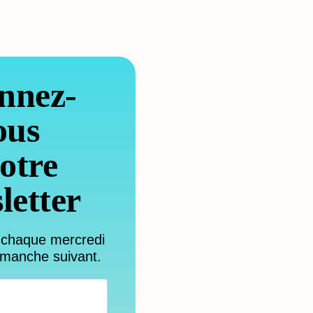
nnez-
ous
otre
letter
 chaque mercredi
imanche suivant.