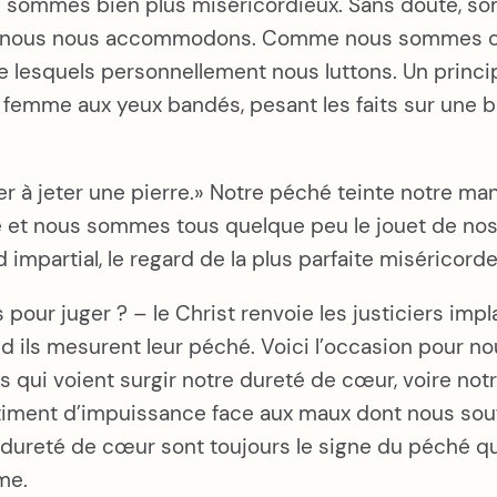
s sommes bien plus miséricordieux. Sans doute, 
 dont nous nous accommodons. Comme nous sommes c
lesquels personnellement nous luttons. Un principe
 femme aux yeux bandés, pesant les faits sur une b
er à jeter une pierre.» Notre péché teinte notre mani
é et nous sommes tous quelque peu le jouet de nos
 impartial, le regard de la plus parfaite miséricord
s pour juger ? – le Christ renvoie les justiciers imp
ils mesurent leur péché. Voici l’occasion pour no
s qui voient surgir notre dureté de cœur, voire no
ntiment d’impuissance face aux maux dont nous souf
ureté de cœur sont toujours le signe du péché qui n
me.