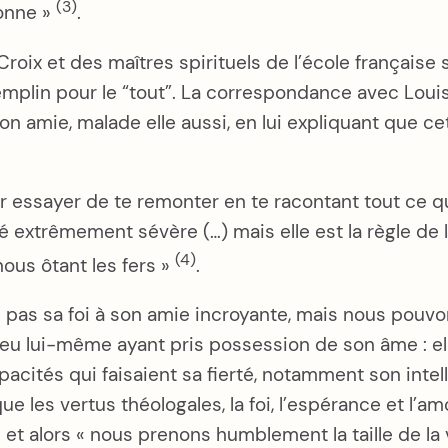
(3)
onne »
.
oix et des maîtres spirituels de l’école française 
 tremplin pour le “tout”. La correspondance avec Lou
on amie, malade elle aussi, en lui expliquant que ce
 essayer de te remonter en te racontant tout ce qu
 extrêmement sévère (…) mais elle est la règle de la
(4)
nous ôtant les fers »
.
pose pas sa foi à son amie incroyante, mais nous p
ieu lui-même ayant pris possession de son âme : el
acités qui faisaient sa fierté, notamment son intell
les vertus théologales, la foi, l’espérance et l’am
» et alors « nous prenons humblement la taille de la