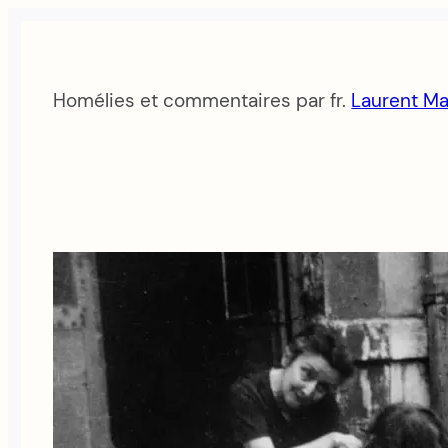
Aller
au
contenu
Homélies et commentaires par fr.
Laurent Ma