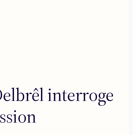
elbrêl interroge
ission