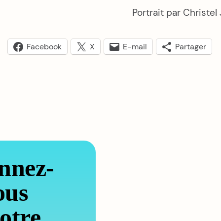
Portrait par Christel
Facebook
X
E-mail
Partager
nnez-
ous
otre