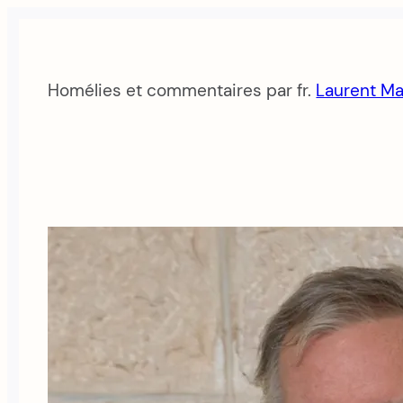
Aller
au
contenu
Homélies et commentaires par fr.
Laurent Ma