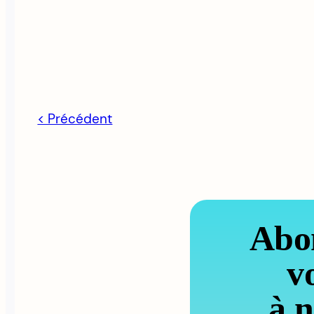
< Précédent
Abo
v
à n