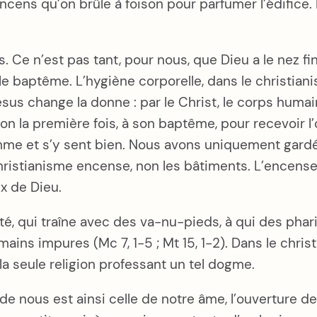
encens qu’on brûle à foison pour parfumer l’édifice
. Ce n’est pas tant, pour nous, que Dieu a le nez fin
le baptême. L’hygiène corporelle, dans le christiani
sus change la donne : par le Christ, le corps humain
non la première fois, à son baptême, pour recevoir l’
omme et s’y sent bien. Nous avons uniquement gardé
ristianisme encense, non les bâtiments. L’encensem
ux de Dieu.
ûté, qui traîne avec des va-nu-pieds, à qui des pha
ains impures (Mc 7, 1-5 ; Mt 15, 1-2). Dans le chri
a seule religion professant un tel dogme.
 de nous est ainsi celle de notre âme, l’ouverture d