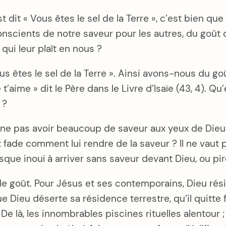
 dit « Vous êtes le sel de la Terre », c’est bien q
cients de notre saveur pour les autres, du goût q
ui leur plaît en nous ?
ous êtes le sel de la Terre ». Ainsi avons-nous du go
 t’aime » dit le Père dans le Livre d’Isaïe (43, 4). Q
 ?
ls ne pas avoir beaucoup de saveur aux yeux de Dieu.
t fade comment lui rendre de la saveur ? Il ne vaut pl
 risque inouï à arriver sans saveur devant Dieu, ou pi
 de goût. Pour Jésus et ses contemporains, Dieu rés
que Dieu déserte sa résidence terrestre, qu’il quitt
 là, les innombrables piscines rituelles alentour ; d