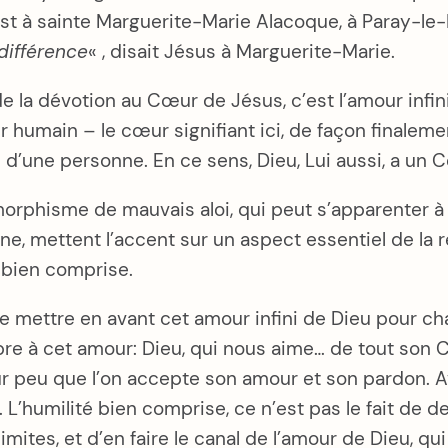
hrist à sainte Marguerite-Marie Alacoque, à Paray-l
ndifférence
« , disait Jésus à Marguerite-Marie.
e la dévotion au Cœur de Jésus, c’est l’amour inf
umain – le cœur signifiant ici, de façon finalement 
ts d’une personne. En ce sens, Dieu, Lui aussi, a un
morphisme de mauvais aloi, qui peut s’apparenter à d
e, mettent l’accent sur un aspect essentiel de la ré
n bien comprise.
 de mettre en avant cet amour infini de Dieu pour c
 à cet amour: Dieu, qui nous aime… de tout son Cœ
pour peu que l’on accepte son amour et son pardon
é. L’humilité bien comprise, ce n’est pas le fait de 
mites, et d’en faire le canal de l’amour de Dieu, q