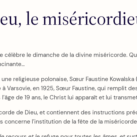
eu, le miséricordi
e célèbre le dimanche de la divine miséricorde. Qu
ancinante…
ne, une religieuse polonaise, Sœur Faustine Kowalsk
 Varsovie, en 1925, Sœur Faustine, qui remplit de
’âge de 19 ans, le Christ lui apparaît et lui transm
orde de Dieu, et contiennent des instructions préc
s concerne l’institution de la fête de la misérico
 le recours et le refuge pour toutes les âmes, et su