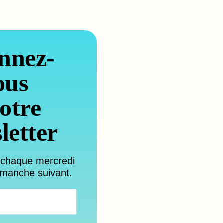
nnez-
ous
otre
letter
 chaque mercredi
imanche suivant.