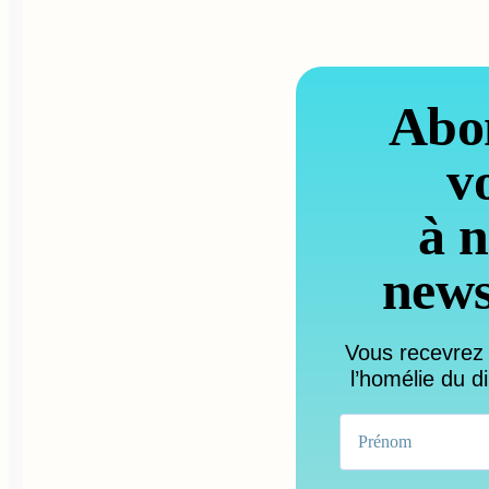
Abo
v
à n
news
Vous recevrez
l’homélie du d