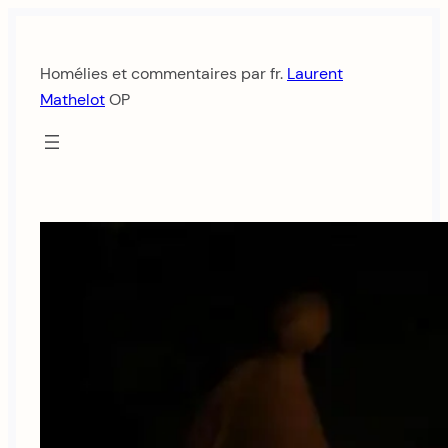
Aller
au
Homélies et commentaires par fr.
Laurent
contenu
Mathelot
OP