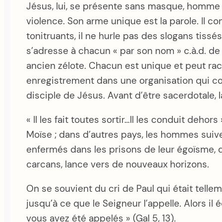
Jésus, lui, se présente sans masque, homme p
violence. Son arme unique est la parole. Il co
tonitruants, il ne hurle pas des slogans tiss
s’adresse à chacun « par son nom » c.à.d. de f
ancien zélote. Chacun est unique et peut rac
enregistrement dans une organisation qui co
disciple de Jésus. Avant d’être sacerdotale, l
« Il les fait toutes sortir…Il les conduit deh
Moïse ; dans d’autres pays, les hommes suive
enfermés dans les prisons de leur égoïsme, de
carcans, lance vers de nouveaux horizons.
On se souvient du cri de Paul qui était telle
jusqu’à ce que le Seigneur l’appelle. Alors il é
vous avez été appelés » (Gal 5, 13).