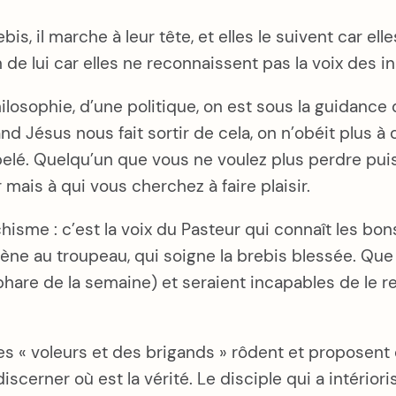
s, il marche à leur tête, et elles le suivent car ell
in de lui car elles ne reconnaissent pas la voix des 
hilosophie, d’une politique, on est sous la guidanc
uand Jésus nous fait sortir de cela, on n’obéit plu
elé. Quelqu’un que vous ne voulez plus perdre puis
mais à qui vous cherchez à faire plaisir.
hisme : c’est la voix du Pasteur qui connaît les bons
amène au troupeau, qui soigne la brebis blessée. Que
hare de la semaine) et seraient incapables de le r
des « voleurs et des brigands » rôdent et proposent d
erner où est la vérité. Le disciple qui a intériorisé