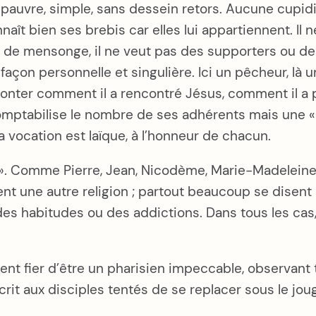
auvre, simple, sans dessein retors. Aucune cupidité
nnaît bien ses brebis car elles lui appartiennent. I
és de mensonge, il ne veut pas des supporters ou des
açon personnelle et singulière. Ici un pêcheur, là u
onter comment il a rencontré Jésus, comment il a p
mptabilise le nombre de ses adhérents mais une « 
a vocation est laïque, à l’honneur de chacun.
ors ». Comme Pierre, Jean, Nicodème, Marie-Madeleine,
nt une autre religion ; partout beaucoup se disent
s habitudes ou des addictions. Dans tous les cas, l’
ment fier d’être un pharisien impeccable, observant t
crit aux disciples tentés de se replacer sous le joug 