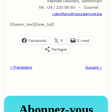
Raphaël Devillers, dominicain
Tél. : 04 / 220 56 93 – Courriel :
r.devillers@resurgences.be
[/fusion_text][/one_full]
Facebook
X
E-mail
Partager
< Précédent
Suivant >
Abonnez-vous