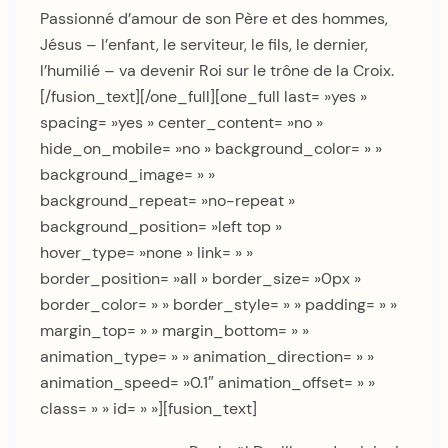
Passionné d’amour de son Père et des hommes,
Jésus – l’enfant, le serviteur, le fils, le dernier,
l’humilié – va devenir Roi sur le trône de la Croix.
[/fusion_text][/one_full][one_full last= »yes »
spacing= »yes » center_content= »no »
hide_on_mobile= »no » background_color= » »
background_image= » »
background_repeat= »no-repeat »
background_position= »left top »
hover_type= »none » link= » »
border_position= »all » border_size= »0px »
border_color= » » border_style= » » padding= » »
margin_top= » » margin_bottom= » »
animation_type= » » animation_direction= » »
animation_speed= »0.1″ animation_offset= » »
class= » » id= » »][fusion_text]