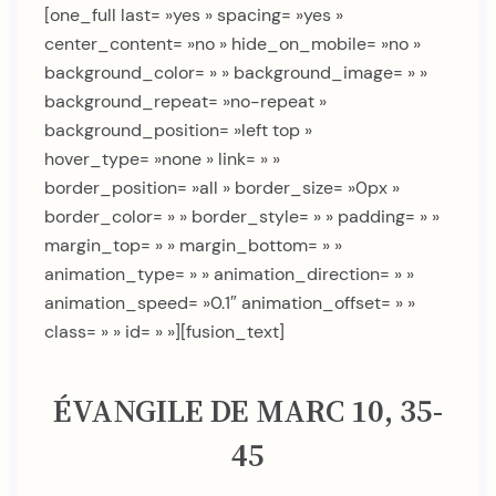
[one_full last= »yes » spacing= »yes »
center_content= »no » hide_on_mobile= »no »
background_color= » » background_image= » »
background_repeat= »no-repeat »
background_position= »left top »
hover_type= »none » link= » »
border_position= »all » border_size= »0px »
border_color= » » border_style= » » padding= » »
margin_top= » » margin_bottom= » »
animation_type= » » animation_direction= » »
animation_speed= »0.1″ animation_offset= » »
class= » » id= » »][fusion_text]
ÉVANGILE DE MARC 10, 35-
45