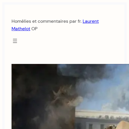
Aller
au
Homélies et commentaires par fr.
Laurent
contenu
Mathelot
OP