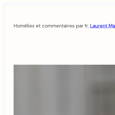
Aller
au
contenu
Homélies et commentaires par fr.
Laurent Ma