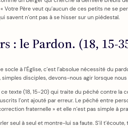
omme un berger qui cherche la dernière brebis de so
e. « Votre Père veut qu’aucun de ces petits ne se per
ui savent n’ont pas à se hisser sur un piédestal.
s : le Pardon. (18, 15-3
e socle à l’Église, c’est l’absolue nécessité du p
imples disciples, devons-nous agir lorsque nous v
 ce texte (18, 15-20) qui traite du péché contre la 
uscrits l’ont ajouté par erreur. Le péché entre pe
rection fraternelle » et elle n’est pas simple à pra
ler seul à seul et montre-lui sa faute. S’il t’écoute,