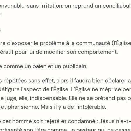
onvenable, sans irritation, on reprend un conciliab
.
.
saire d’exposer le problème à la communauté (l’Égli
mpératif pour lui de modifier son comportement.
-le comme un païen et un publicain.
s répétées sans effet, alors il faudra bien déclarer 
éfigure l’aspect de l’Église. L’Église ne méprise p
le juge, elle, indispensable. Elle ne se prétend pas
 pharisienne. Mais il y a de l’intolérable.
cet homme soit rejeté et condamné : Jésus n’a-t-il 
s présenté son Père comme un pasteur qui ne cesse 