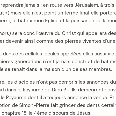
reprendra jamais : en route vers Jérusalem, à trois r
t ») mais elle n’est point un terme final, elle portera
ierre, je bâtirai mon Église et la puissance de la mort
r hors) sera donc l’œuvre du Christ qui appellera de
 et devenir ainsi comme des pierres vivantes d’un
s des cellules locales appelées elles aussi « des É
ières générations n’ont jamais construit de bâtiments
lle se tenait dans la maison d’un de ses membres.
e, les disciples n’ont pas compris les annonces du m
grand dans le Royaume de Dieu ? ». Ils demeurent co
le Royaume dont il a toujours annoncé la venue. Et eu
tion de Simon-Pierre fait grincer des dents certains
 chapitre 18, le 4ème discours de Jésus.