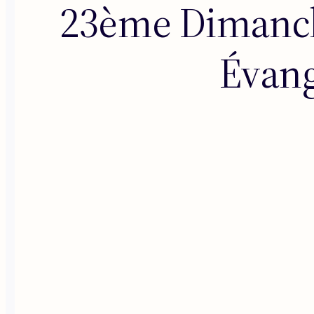
23ème Dimanch
Évang