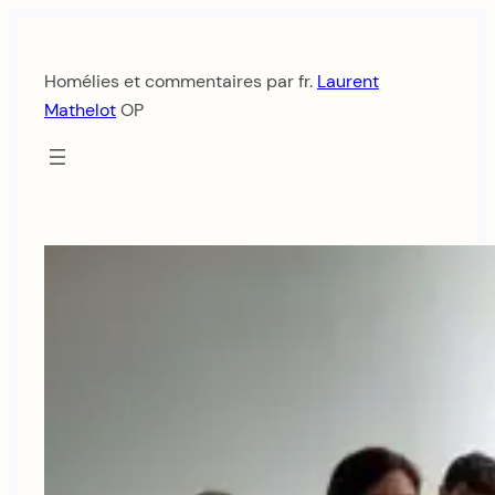
Aller
au
Homélies et commentaires par fr.
Laurent
contenu
Mathelot
OP