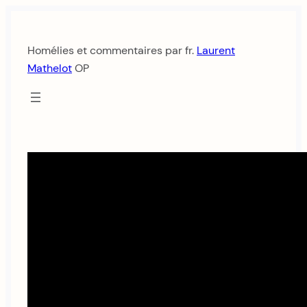
Aller
au
Homélies et commentaires par fr.
Laurent
contenu
Mathelot
OP