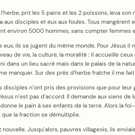
 l’herbe, prit les 5 pains et les 2 poissons, leva son
nna aux disciples et eux aux foules. Tous mangèrent 
taient environ 5000 hommes, sans compter femmes e
eux, ils se jugent du même monde. Pour Jésus il n’y
au de vie, la culture, la moralité : il accueille ceux
ni dans un lieu sacré mais dans le palais de la natu
t me manquer. Sur des prés d’herbe fraîche il me fa
s disciples n’ont pris des provisions que pour leur
ésus n’est pas d’accord. Il demande aux siens de lui
ui donne le pain à ses enfants de la terre. Alors la 
ue la fraction se démultiplie.
ouvelle. Jusqu’alors, pauvres villageois, ils enviai