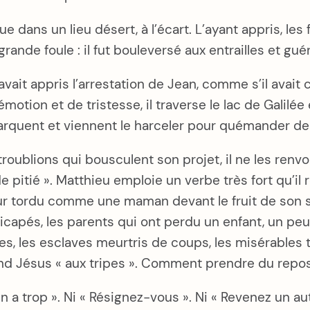
e dans un lieu désert, à l’écart. L’ayant appris, les 
grande foule : il fut bouleversé aux entrailles et guér
l avait appris l’arrestation de Jean, comme s’il ava
d’émotion et de tristesse, il traverse le lac de Galil
marquent et viennent le harceler pour quémander de
ublions qui bousculent son projet, il ne les renvo
i de pitié ». Matthieu emploie un verbe très fort qu’i
ur tordu comme une maman devant le fruit de son se
dicapés, les parents qui ont perdu un enfant, un pe
s, les esclaves meurtris de coups, les misérables te
nd Jésus « aux tripes ». Comment prendre du repos
 y en a trop ». Ni « Résignez-vous ». Ni « Revenez un a