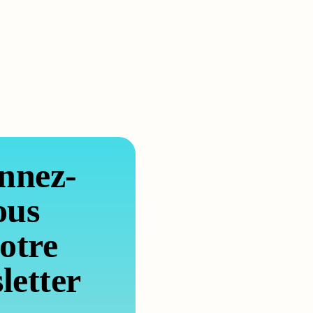
nnez-
ous
otre
letter