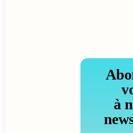
Abo
v
à n
news