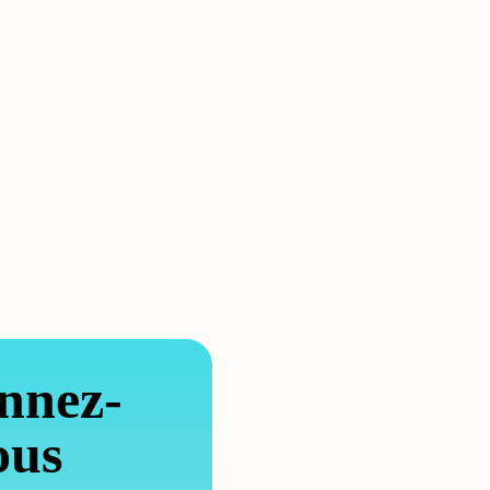
nnez-
ous