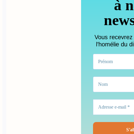
à n
news
Vous recevrez
l’homélie du d